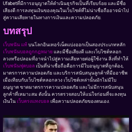
Ufabetที่มีการอนุญาตให้ดำเนินธุรกิจเป็นที่เรียบร้อย และมีชื่อ
เสียงดี การลงทุนเงินของคุณในเว็บไซต์ที่ไม่น่าเชื่อถืออาจนำไป
สู่ความเสียหายในทางการเงินและความปลอดภัย.
บทสรุป
เว็บพนัน แท้
บนโลกอินเทอร์เน็ตแบ่งออกเป็นสองประเภทหลัก
เว็บพนันบอลถูกกฎหมาย
และมีชื่อเสียงดี และเว็บไซต์หลอก
ลวงหรือปลอมที่อาจนำไปสู่ความเสียหายต่อผู้ใช้งาน สิ่งที่ทำให้
เว็บพนันฟุตบอล
เป็นที่น่าเชื่อถือคือการมีใบอนุญาตที่ถูกต้อง,
มาตรการความปลอดภัย และบริการสนับสนุนลูกค้าที่มืออาชีพ
เมื่อเทียบกับเว็บไซต์หลอกลวง เว็บไซต์เหล่านั้นมักไม่มีใบ
อนุญาต ขาดมาตรการความปลอดภัย และไม่มีการสนับสนุน
ลูกค้าที่เหมาะสม ดังนั้น ควรตรวจสอบให้แน่ใจก่อนที่จะลงทุน
เงินใน
เว็บตรงแทงบอล
เพื่อความปลอดภัยของตนเอง.