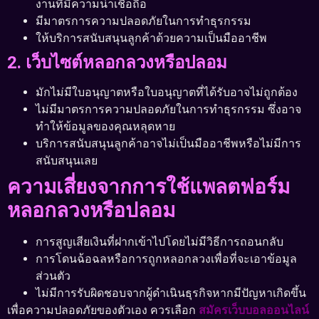
งานที่มีความน่าเชื่อถือ
มีมาตรการความปลอดภัยในการทำธุรกรรม
ให้บริการสนับสนุนลูกค้าด้วยความเป็นมืออาชีพ
2. เว็บไซต์หลอกลวงหรือปลอม
มักไม่มีใบอนุญาตหรือใบอนุญาตที่ได้รับอาจไม่ถูกต้อง
ไม่มีมาตรการความปลอดภัยในการทำธุรกรรม ซึ่งอาจ
ทำให้ข้อมูลของคุณหลุดหาย
บริการสนับสนุนลูกค้าอาจไม่เป็นมืออาชีพหรือไม่มีการ
สนับสนุนเลย
ความเสี่ยงจากการใช้แพลตฟอร์ม
หลอกลวงหรือปลอม
การสูญเสียเงินที่ฝากเข้าไปโดยไม่มีวิธีการถอนกลับ
การโดนฉ้อฉลหรือการถูกหลอกลวงเพื่อที่จะเอาข้อมูล
ส่วนตัว
ไม่มีการรับผิดชอบจากผู้ดำเนินธุรกิจหากมีปัญหาเกิดขึ้น
เพื่อความปลอดภัยของตัวเอง ควรเลือก
สมัครเว็บบอลออนไลน์