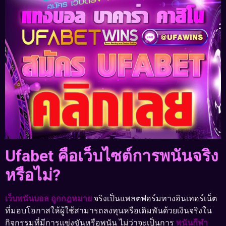
Ufabet คือเว็บไซต์การพนันจริง
หรือไม่?
เว็บพนันบอล ถูกกฎหมาย
จริงเป็นแพลตฟอร์มทางอินเทอร์เน็ต
ที่มอบโอกาสให้ผู้ใช้สามารถลงทุนหรือเดิมพันด้วยเงินจริงใน
กิจกรรมที่มีการแข่งขันหรือพนัน ไม่ว่าจะเป็นการ
พนันกีฬา