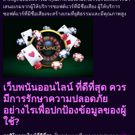
เสนอเกมจากผู้ให้บริการซอฟต์แวร์ที่มีชื่อเสียง ผู้ให้บริการ
ซอฟต์แวร์ที่มีชื่อเสียงจะสร้างเกมที่ยุติธรรมและมีคุณภาพสูง
เว็บพนันออนไลน์ ที่ดีที่สุด ควร
มีการรักษาความปลอดภัย
อย่างไรเพื่อปกป้องข้อมูลของผู้
ใช้?