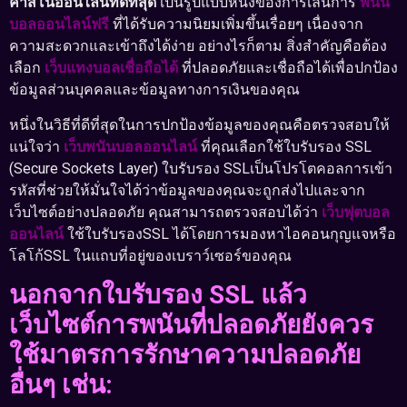
คาสิโนออนไลน์ที่ดีที่สุด
เป็นรูปแบบหนึ่งของการเล่นการ
พนัน
บอลออนไลน์ฟรี
ที่ได้รับความนิยมเพิ่มขึ้นเรื่อยๆ เนื่องจาก
ความสะดวกและเข้าถึงได้ง่าย อย่างไรก็ตาม สิ่งสำคัญคือต้อง
เลือก
เว็บแทงบอลเชื่อถือได้
ที่ปลอดภัยและเชื่อถือได้เพื่อปกป้อง
ข้อมูลส่วนบุคคลและข้อมูลทางการเงินของคุณ
หนึ่งในวิธีที่ดีที่สุดในการปกป้องข้อมูลของคุณคือตรวจสอบให้
แน่ใจว่า
เว็บพนันบอลออนไลน์
ที่คุณเลือกใช้ใบรับรอง SSL
(Secure Sockets Layer) ใบรับรอง SSLเป็นโปรโตคอลการเข้า
รหัสที่ช่วยให้มั่นใจได้ว่าข้อมูลของคุณจะถูกส่งไปและจาก
เว็บไซต์อย่างปลอดภัย คุณสามารถตรวจสอบได้ว่า
เว็บฟุตบอล
ออนไลน์
ใช้ใบรับรองSSL ได้โดยการมองหาไอคอนกุญแจหรือ
โลโก้SSL ในแถบที่อยู่ของเบราว์เซอร์ของคุณ
นอกจากใบรับรอง SSL แล้ว
เว็บไซต์การพนันที่ปลอดภัยยังควร
ใช้มาตรการรักษาความปลอดภัย
อื่นๆ เช่น: