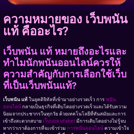
ความหมายของ เว็บพนัน
แท้ คืออะไร?
เว็บพนัน แท้ หมายถึงอะไรและ
ทำไมนักพนันออนไลน์ควรให้
ความสำคัญกับการเลือกใช้เว็บ
ที่เป็นเว็บพนันแท้?
เว็บพนัน แท้
ในยุคดิจิทัลที่เข้ามาอย่างรวดเร็ว การ
พนัน
ออนไลน์
กลายเป็นธุรกิจที่เติบโตอย่างรวดเร็วและได้รับความ
นิยมจากประชากรในทุกวัย ด้วยเทคโนโลยีที่ทันสมัยและการ
เข้าถึงสะดวกสบาย
เว็บบอล ufabet
มีการเติบโตอย่างไม่รู้จบ
หากว่าเราต้องการที่จะเข้าร่วม
การพนันออนไลน์
ความเข้าใจ